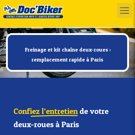
Freinage et kit chaîne deux-roues :
remplacement rapide à Paris
Confiez l’entretien
de votre
deux-roues à Paris